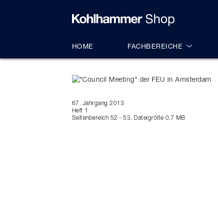
alt springen
HOME
FACHBEREICHE
67. Jahrgang 2013
Heft 1
Seitenbereich 52 - 53, Dateigröße 0,7 MB