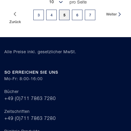
pro Seite
Seite
Weiter
Sie
Seite
Seite
5
Seite
Seite
3
4
6
7
Zurück
lesen
gerade
Seite
Alle Preise inkl. gesetzlicher MwSt.
SO ERREICHEN SIE UNS
Mo-Fr: 8:00-16:00
Bücher
+49 (0)711 7863 7280
Zeitschriften
+49 (0)711 7863 7280