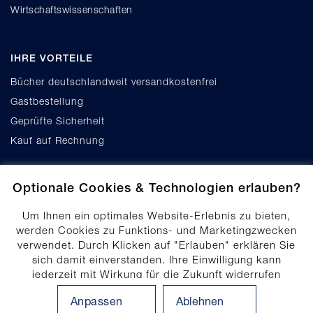
Wirtschaftswissenschaften
IHRE VORTEILE
Bücher deutschlandweit versandkostenfrei
Gastbestellung
Geprüfte Sicherheit
Kauf auf Rechnung
Optionale Cookies & Technologien erlauben?
Um Ihnen ein optimales Website-Erlebnis zu bieten,
werden Cookies zu Funktions- und Marketingzwecken
verwendet. Durch Klicken auf "Erlauben" erklären Sie
Cookie-Einstellungen
sich damit einverstanden. Ihre Einwilligung kann
Datenschutz
jederzeit mit Wirkung für die Zukunft widerrufen
Produktsicherheit
werden. Ihre Einwilligungs-Einstellungen können durch
Anpassen
Ablehnen
Klicken auf "Anpassen" angepasst werden. Weitere
Erklärung zur Barrierefreiheit