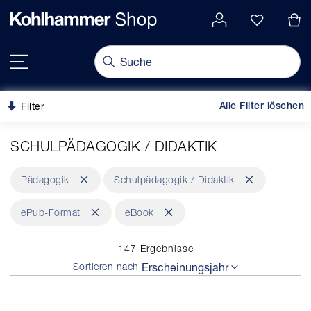
alt springen
gation springen
Navigation umschalten
Filter
Alle Filter löschen
SCHULPÄDAGOGIK / DIDAKTIK
Dies
Dies
Pädagogik
Schulpädagogik / Didaktik
entfernen
entfernen
Dies
Dies
ePub-Format
eBook
entfernen
entfernen
147
Ergebnisse
Sortieren nach
Erscheinungsjahr