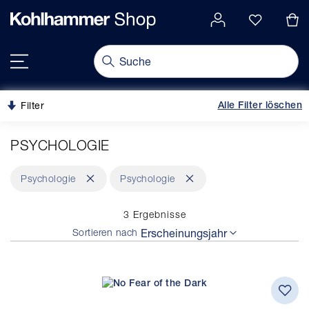
alt springen
gation springen
Navigation umschalten
Filter
Alle Filter löschen
PSYCHOLOGIE
Dies
Dies
Psychologie
Psychologie
entfernen
entfernen
3
Ergebnisse
Sortieren nach
Erscheinungsjahr