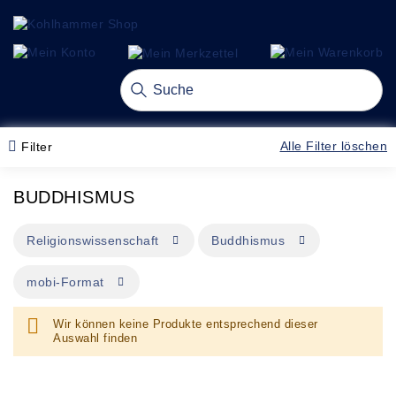
alt springen
gation springen
Navigation umschalten
Alle Filter löschen
Filter
BUDDHISMUS
Dies
Dies
Religionswissenschaft
Buddhismus
entfernen
entfernen
Dies
mobi-Format
entfernen
Wir können keine Produkte entsprechend dieser
Auswahl finden