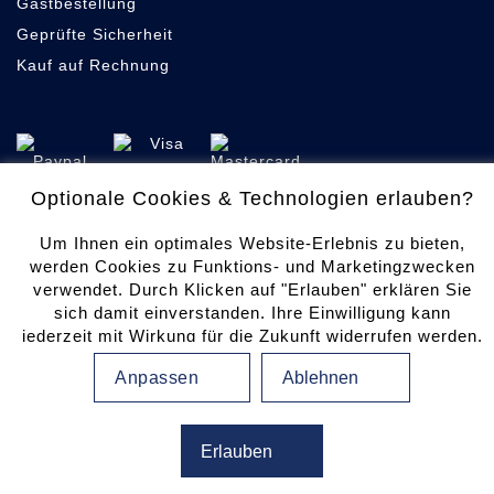
Gastbestellung
Geprüfte Sicherheit
Kauf auf Rechnung
Optionale Cookies & Technologien erlauben?
Cookie-Einstellungen
Um Ihnen ein optimales Website-Erlebnis zu bieten,
Datenschutz
werden Cookies zu Funktions- und Marketingzwecken
verwendet. Durch Klicken auf "Erlauben" erklären Sie
Produktsicherheit
sich damit einverstanden. Ihre Einwilligung kann
Erklärung zur Barrierefreiheit
jederzeit mit Wirkung für die Zukunft widerrufen werden.
Impressum
Ihre Einwilligungs-Einstellungen können durch Klicken
Anpassen
Ablehnen
auf "Anpassen" angepasst werden. Weitere
Informationen finden Sie in unserem
Datenschutzhinweis
.
Erlauben