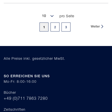
pro Seite
Seite
Weiter
Sie
1
Seite
Seite
2
3
lesen
gerade
Seite
Alle Preise inkl. gesetzlicher MwSt.
SO ERREICHEN SIE UNS
Mo-Fr: 8:00-16:00
Bücher
+49 (0)711 7863 7280
Zeitschriften