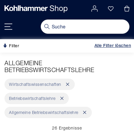
alt springen
gation springen
Navigation umschalten
Filter
Alle Filter löschen
ALLGEMEINE
BETRIEBSWIRTSCHAFTSLEHRE
Dies
Wirtschaftswissenschaften
entfernen
Dies
Betriebswirtschaftslehre
entfernen
Dies
Allgemeine Betriebswirtschaftslehre
entfernen
26
Ergebnisse