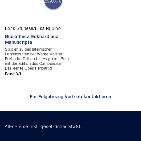
299,00 €
Loris Sturlese/Elisa Rubino
Bibliotheca Eckhardiana
Manuscripta
Studien zu den lateinischen
Handschriften der Werke Meister
Eckharts. Teilband 1: Avignon - Berlin,
mit der Edition des Compendium
Basileense Operis Tripartiti
Band 3/1
Für Folgebezug Vertrieb kontaktieren
Alle Preise inkl. gesetzlicher MwSt.