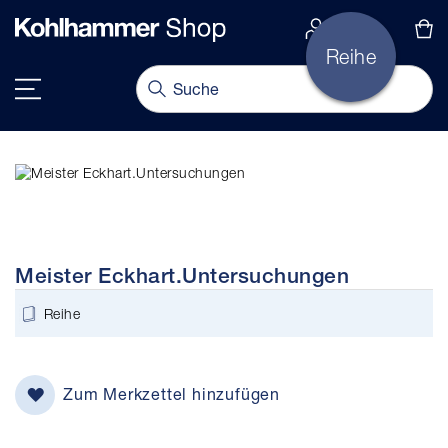
alt springen
Navigation umschalten
Meister Eckhart.Untersuchungen
Reihe
Zum Merkzettel hinzufügen