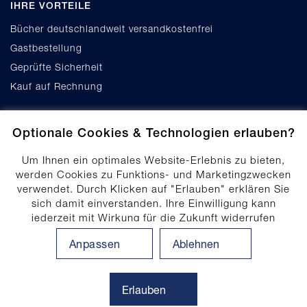
IHRE VORTEILE
Bücher deutschlandweit versandkostenfrei
Gastbestellung
Geprüfte Sicherheit
Kauf auf Rechnung
Optionale Cookies & Technologien erlauben?
Um Ihnen ein optimales Website-Erlebnis zu bieten,
werden Cookies zu Funktions- und Marketingzwecken
verwendet. Durch Klicken auf "Erlauben" erklären Sie
Cookie-Einstellungen
sich damit einverstanden. Ihre Einwilligung kann
Datenschutz
jederzeit mit Wirkung für die Zukunft widerrufen
Produktsicherheit
werden. Ihre Einwilligungs-Einstellungen können durch
Anpassen
Ablehnen
Klicken auf "Anpassen" angepasst werden. Weitere
Erklärung zur Barrierefreiheit
Informationen finden Sie in unserem
Impressum
.
Datenschutzhinweis
Erlauben