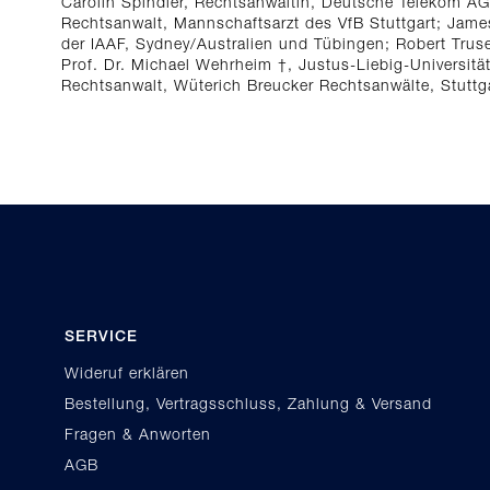
Carolin Spindler, Rechtsanwältin, Deutsche Telekom AG, 
Rechtsanwalt, Mannschaftsarzt des VfB Stuttgart; Jam
der IAAF, Sydney/Australien und Tübingen; Robert Trus
Prof. Dr. Michael Wehrheim †, Justus-Liebig-Universitä
Rechtsanwalt, Wüterich Breucker Rechtsanwälte, Stuttga
SERVICE
Wideruf erklären
Bestellung, Vertragsschluss, Zahlung & Versand
Fragen & Anworten
AGB