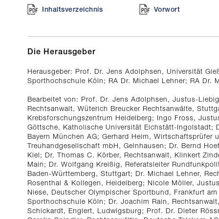
Inhaltsverzeichnis
Vorwort
Die Herausgeber
Herausgeber: Prof. Dr. Jens Adolphsen, Universität Gieß
Sporthochschule Köln; RA Dr. Michael Lehner; RA Dr. 
Bearbeitet von: Prof. Dr. Jens Adolphsen, Justus-Liebig
Rechtsanwalt, Wüterich Breucker Rechtsanwälte, Stuttga
Krebsforschungszentrum Heidelberg; Ingo Fross, Justus
Göttsche, Katholische Universität Eichstätt-Ingolstadt;
Bayern München AG; Gerhard Heim, Wirtschaftsprüfer u
Treuhandgesellschaft mbH, Gelnhausen; Dr. Bernd Hoefe
Kiel; Dr. Thomas C. Körber, Rechtsanwalt, Klinkert Zind
Main; Dr. Wolfgang Kreißig, Referatsleiter Rundfunkpol
Baden-Württemberg, Stuttgart; Dr. Michael Lehner, Rec
Rosenthal & Kollegen, Heidelberg; Nicole Möller, Justus
Niese, Deutscher Olympischer Sportbund, Frankfurt am 
Sporthochschule Köln; Dr. Joachim Rain, Rechtsanwalt
Schickardt, Englert, Ludwigsburg; Prof. Dr. Dieter Rössn