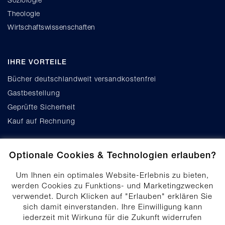
Theologie
Wirtschaftswissenschaften
IHRE VORTEILE
Bücher deutschlandweit versandkostenfrei
Gastbestellung
Geprüfte Sicherheit
Kauf auf Rechnung
Optionale Cookies & Technologien erlauben?
Um Ihnen ein optimales Website-Erlebnis zu bieten,
werden Cookies zu Funktions- und Marketingzwecken
verwendet. Durch Klicken auf "Erlauben" erklären Sie
Cookie-Einstellungen
sich damit einverstanden. Ihre Einwilligung kann
Datenschutz
jederzeit mit Wirkung für die Zukunft widerrufen