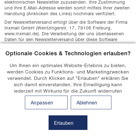
elektronischen Newsletter zuzusenden. Ihre Zustimmung
und Ihre E-Mail-Adresse werden somit mittels Ihrer zweiten
Handlung (Anklicken des Links) nochmals verifiziert.
Der Newsletterversand erfolgt über die Software der Firma
Inxmail GmbH (Wentzingerstr. 17, 79106 Freiburg,
www.inxmail.de). Die Verarbeitung der uns überlassenen
Daten für den Newsletterversand über diese Software
erfolgt ausschließlich zum Zweck des Versandes der
Newsletter und entspricht den gesetzlichen Bestimmungen
Optionale Cookies & Technologien erlauben?
der DSGVO. Die Datenschutzbestimmungen des
Versanddienstleisters können Sie hier einsehen:
Um Ihnen ein optimales Website-Erlebnis zu bieten,
https://www.inxmail.de/datenschutz. Diese Weitergabe
werden Cookies zu Funktions- und Marketingzwecken
erfolgt gemäß Art. 6 Abs. 1 lit. f DSGVO und dient
verwendet. Durch Klicken auf "Erlauben" erklären Sie
unserem berechtigten Interesse an der Verwendung eines
sich damit einverstanden. Ihre Einwilligung kann
sicheren und nutzerfreundlichen Newslettersystems. Wir
jederzeit mit Wirkung für die Zukunft widerrufen
haben mit Inxmail einen Auftragsverarbeitungsvertrag
abgeschlossen, in welchem wir Inxmail verpflichten, die
werden. Ihre Einwilligungs-Einstellungen können durch
Anpassen
Ablehnen
Daten unserer Kunden zu schützen und sie nicht an Dritte
Klicken auf "Anpassen" angepasst werden. Weitere
weiterzugeben. Sofern Sie sich für einen oder mehrere
Informationen finden Sie in unserem
unserer Newsletter angemeldet haben, haben Sie somit die
.
Datenschutzhinweis
folgende Einwilligungserklärung abgegeben, welche wir zu
Erlauben
Ihrer Information nochmals wiedergeben:
Ich bin damit einverstanden, von der W. Kohlhammer