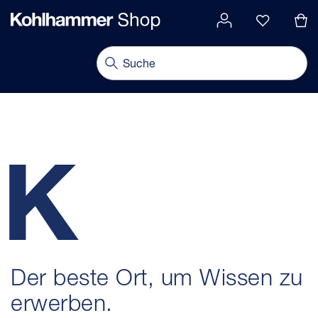
alt springen
gation springen
Navigation umschalten
K
Der beste Ort, um Wissen zu
erwerben.