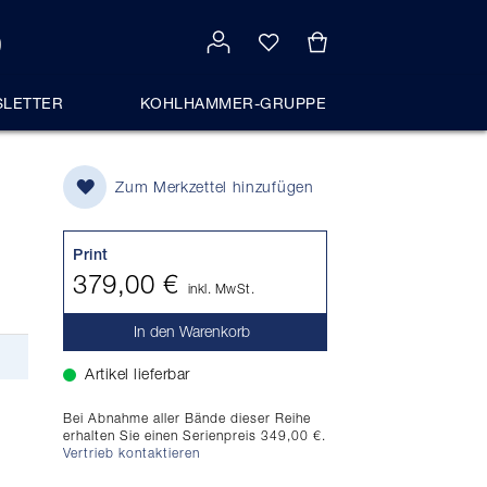
LETTER
KOHLHAMMER-GRUPPE
Zum Merkzettel hinzufügen
Print
379,00 €
inkl. MwSt.
In den Warenkorb
Artikel lieferbar
Bei Abnahme aller Bände dieser Reihe
erhalten Sie einen Serienpreis 349,00 €.
Vertrieb kontaktieren