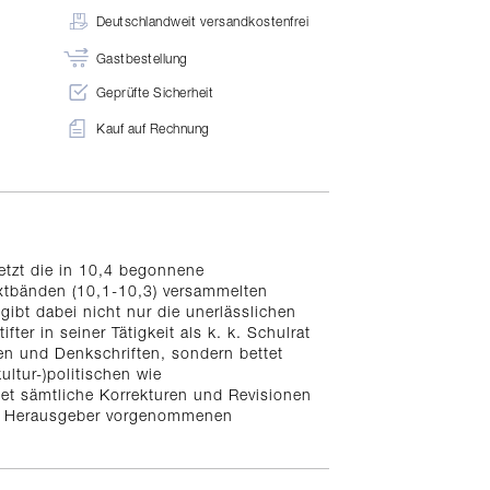
Deutschlandweit versandkostenfrei
Gastbestellung
Geprüfte Sicherheit
Kauf auf Rechnung
etzt die in 10,4 begonnene
extbänden (10,1-10,3) versammelten
 gibt dabei nicht nur die unerlässlichen
ter in seiner Tätigkeit als k. k. Schulrat
en und Denkschriften, sondern bettet
ltur-)politischen wie
hnet sämtliche Korrekturen und Revisionen
om Herausgeber vorgenommenen