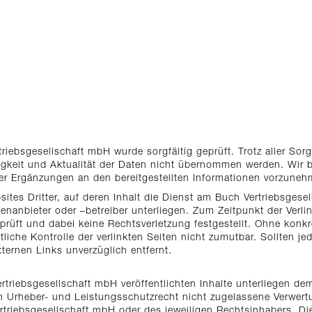
triebsgesellschaft mbH wurde sorgfältig geprüft. Trotz aller Sor
ndigkeit und Aktualität der Daten nicht übernommen werden. Wir 
der Ergänzungen an den bereitgestellten Informationen vorzuneh
ites Dritter, auf deren Inhalt die Dienst am Buch Vertriebsgese
tenanbieter oder –betreiber unterliegen. Zum Zeitpunkt der Verl
rüft und dabei keine Rechtsverletzung festgestellt. Ohne konkr
tliche Kontrolle der verlinkten Seiten nicht zumutbar. Sollten j
ternen Links unverzüglich entfernt.
rtriebsgesellschaft mbH veröffentlichten Inhalte unterliegen d
Urheber- und Leistungsschutzrecht nicht zugelassene Verwertun
iebsgesellschaft mbH oder des jeweiligen Rechtsinhabers. Dies g