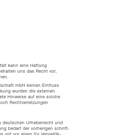
gfalt kann eine Haftung
behalten uns das Recht vor,
men.
llschaft mbH keinen Einfluss
inkung wurden die externen
ete Hinweise auf eine solche
edoch Rechtverletzungen
em deutschen Urheberrecht und
g bedarf der vorherigen schrift-
ilt vor allem für Vervielfäl-