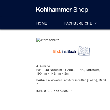
alt springen
HOME
FACHBEREICHE
4. Auflage
2018. 40 Seiten mit 1 Abb., 2 Tab., kartoniert,
190mm x 148mm x 3mm
Feuerwehr-Dienstvorschriften (FWDV), Band
Reihe:
7
ISBN 978-3-555-02059-4