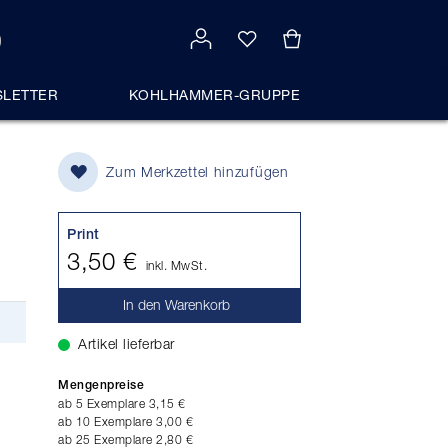
LETTER
KOHLHAMMER-GRUPPE
Zum Merkzettel hinzufügen
Print
3,50 €
inkl. MwSt.
In den Warenkorb
Artikel lieferbar
Mengenpreise
ab 5 Exemplare
3,15 €
ab 10 Exemplare
3,00 €
ab 25 Exemplare
2,80 €