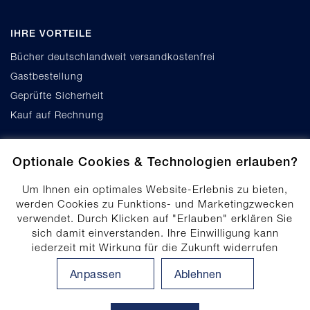
IHRE VORTEILE
Bücher deutschlandweit versandkostenfrei
Gastbestellung
Geprüfte Sicherheit
Kauf auf Rechnung
Optionale Cookies & Technologien erlauben?
Um Ihnen ein optimales Website-Erlebnis zu bieten,
werden Cookies zu Funktions- und Marketingzwecken
verwendet. Durch Klicken auf "Erlauben" erklären Sie
Cookie-Einstellungen
sich damit einverstanden. Ihre Einwilligung kann
Datenschutz
jederzeit mit Wirkung für die Zukunft widerrufen
Produktsicherheit
werden. Ihre Einwilligungs-Einstellungen können durch
Anpassen
Ablehnen
Klicken auf "Anpassen" angepasst werden. Weitere
Erklärung zur Barrierefreiheit
Informationen finden Sie in unserem
Impressum
.
Datenschutzhinweis