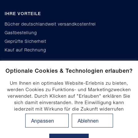
IHRE VORTEILE
Bücher deutschlandweit versandkostenfrei
Gastbestellung
Geprüfte Sicherheit
Kauf auf Rechnung
Optionale Cookies & Technologien erlauben?
Um Ihnen ein optimales Website-Erlebnis zu bieten,
werden Cookies zu Funktions- und Marketingzwecken
verwendet. Durch Klicken auf "Erlauben" erklären Sie
Cookie-Einstellungen
sich damit einverstanden. Ihre Einwilligung kann
Datenschutz
jederzeit mit Wirkung für die Zukunft widerrufen
Produktsicherheit
werden. Ihre Einwilligungs-Einstellungen können durch
Anpassen
Ablehnen
Klicken auf "Anpassen" angepasst werden. Weitere
Erklärung zur Barrierefreiheit
Informationen finden Sie in unserem
Impressum
.
Datenschutzhinweis