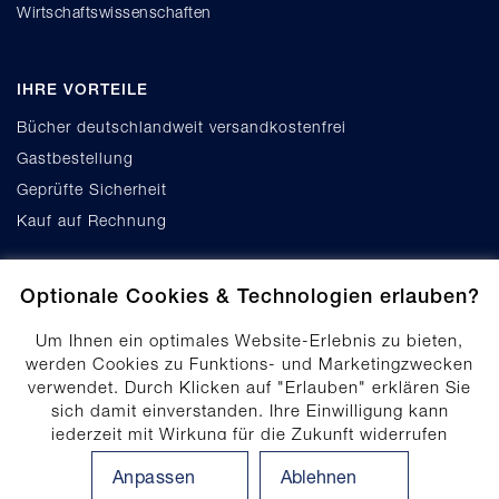
Wirtschaftswissenschaften
IHRE VORTEILE
Bücher deutschlandweit versandkostenfrei
Gastbestellung
Geprüfte Sicherheit
Kauf auf Rechnung
Optionale Cookies & Technologien erlauben?
Um Ihnen ein optimales Website-Erlebnis zu bieten,
werden Cookies zu Funktions- und Marketingzwecken
verwendet. Durch Klicken auf "Erlauben" erklären Sie
Cookie-Einstellungen
sich damit einverstanden. Ihre Einwilligung kann
Datenschutz
jederzeit mit Wirkung für die Zukunft widerrufen
Produktsicherheit
werden. Ihre Einwilligungs-Einstellungen können durch
Anpassen
Ablehnen
Klicken auf "Anpassen" angepasst werden. Weitere
Erklärung zur Barrierefreiheit