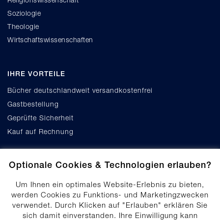
Soziologie
Theologie
Wirtschaftswissenschaften
IHRE VORTEILE
Bücher deutschlandweit versandkostenfrei
Gastbestellung
Geprüfte Sicherheit
Kauf auf Rechnung
Optionale Cookies & Technologien erlauben?
Um Ihnen ein optimales Website-Erlebnis zu bieten,
werden Cookies zu Funktions- und Marketingzwecken
verwendet. Durch Klicken auf "Erlauben" erklären Sie
Cookie-Einstellungen
sich damit einverstanden. Ihre Einwilligung kann
Datenschutz