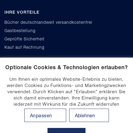
IHRE VORTEILE
Bücher deutschlandweit versandkostenfrei
Gastbestellung
Geprüfte Sicherheit
Kauf auf Rechnung
Optionale Cookies & Technologien erlauben?
Um Ihnen ein optimales Website-Erlebnis zu bieten,
werden Cookies zu Funktions- und Marketingzwecken
verwendet. Durch Klicken auf "Erlauben" erklären Sie
Cookie-Einstellungen
sich damit einverstanden. Ihre Einwilligung kann
Datenschutz
jederzeit mit Wirkung für die Zukunft widerrufen
Produktsicherheit
werden. Ihre Einwilligungs-Einstellungen können durch
Anpassen
Ablehnen
Klicken auf "Anpassen" angepasst werden. Weitere
Erklärung zur Barrierefreiheit
Informationen finden Sie in unserem
Impressum
.
Datenschutzhinweis