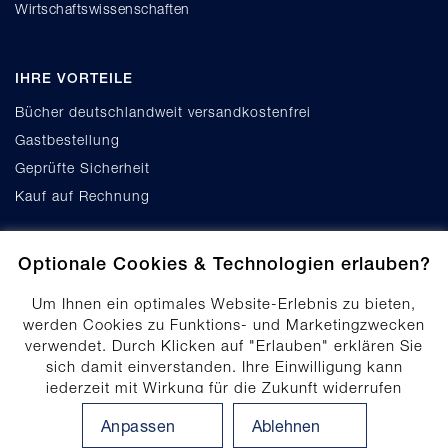
Wirtschaftswissenschaften
IHRE VORTEILE
Bücher deutschlandweit versandkostenfrei
Gastbestellung
Geprüfte Sicherheit
Kauf auf Rechnung
Optionale Cookies & Technologien erlauben?
Um Ihnen ein optimales Website-Erlebnis zu bieten,
werden Cookies zu Funktions- und Marketingzwecken
verwendet. Durch Klicken auf "Erlauben" erklären Sie
Cookie-Einstellungen
sich damit einverstanden. Ihre Einwilligung kann
Datenschutz
jederzeit mit Wirkung für die Zukunft widerrufen
Produktsicherheit
werden. Ihre Einwilligungs-Einstellungen können durch
Anpassen
Ablehnen
Klicken auf "Anpassen" angepasst werden. Weitere
Erklärung zur Barrierefreiheit