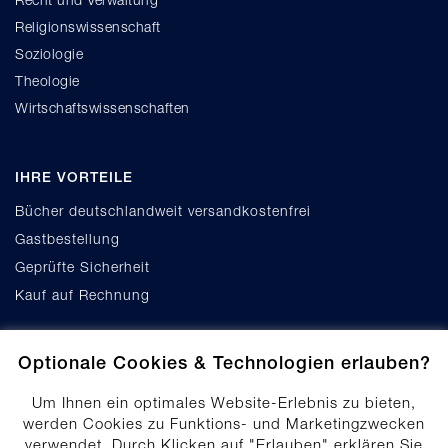
Religionswissenschaft
Soziologie
Theologie
Wirtschaftswissenschaften
IHRE VORTEILE
Bücher deutschlandweit versandkostenfrei
Gastbestellung
Geprüfte Sicherheit
Kauf auf Rechnung
Optionale Cookies & Technologien erlauben?
Um Ihnen ein optimales Website-Erlebnis zu bieten,
werden Cookies zu Funktions- und Marketingzwecken
verwendet. Durch Klicken auf "Erlauben" erklären Sie
Cookie-Einstellungen