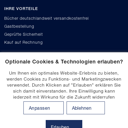
IHRE VORTEILE
Bücher deutschlandweit versandkostenfrei
Gastbestellung
Geprüfte Sicherheit
Kauf auf Rechnung
Optionale Cookies & Technologien erlauben?
Um Ihnen ein optimales Website-Erlebnis zu bieten,
werden Cookies zu Funktions- und Marketingzwecken
verwendet. Durch Klicken auf "Erlauben" erklären Sie
Cookie-Einstellungen
sich damit einverstanden. Ihre Einwilligung kann
Datenschutz
jederzeit mit Wirkung für die Zukunft widerrufen
Produktsicherheit
werden. Ihre Einwilligungs-Einstellungen können durch
Anpassen
Ablehnen
Klicken auf "Anpassen" angepasst werden. Weitere
Erklärung zur Barrierefreiheit
Informationen finden Sie in unserem
Impressum
.
Datenschutzhinweis
Erlauben