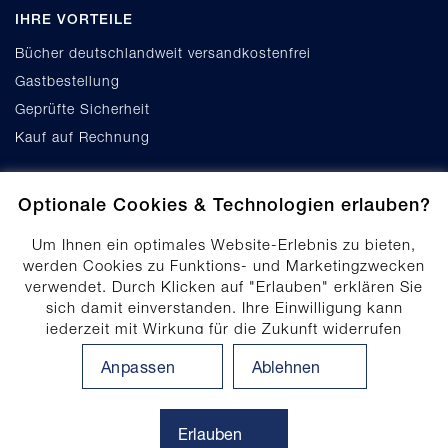
IHRE VORTEILE
Bücher deutschlandweit versandkostenfrei
Gastbestellung
Geprüfte Sicherheit
Kauf auf Rechnung
Optionale Cookies & Technologien erlauben?
Um Ihnen ein optimales Website-Erlebnis zu bieten,
werden Cookies zu Funktions- und Marketingzwecken
verwendet. Durch Klicken auf "Erlauben" erklären Sie
Cookie-Einstellungen
sich damit einverstanden. Ihre Einwilligung kann
Datenschutz
jederzeit mit Wirkung für die Zukunft widerrufen
Produktsicherheit
werden. Ihre Einwilligungs-Einstellungen können durch
Anpassen
Ablehnen
Klicken auf "Anpassen" angepasst werden. Weitere
Erklärung zur Barrierefreiheit
Informationen finden Sie in unserem
Impressum
.
Datenschutzhinweis
Erlauben