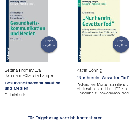
Print
Print
29,90 €
39,00 €
Bettina Fromm/Eva
Katrin Löhnig
Baumann/Claudia Lampert
"Nur herein, Gevatter Tod"
Gesundheitskommunikation
Prüfung von Mortalitätssalienz u
und Medien
Medienalltags und ihren Effekten 
Einstellung zu beworbenen Prod
Ein Lehrbuch
Für Folgebezug Vertrieb kontaktieren