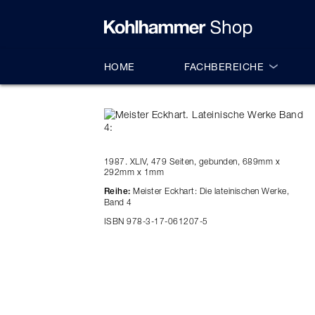
alt springen
HOME
FACHBEREICHE
1987. XLIV, 479 Seiten, gebunden, 689mm x
292mm x 1mm
Meister Eckhart: Die lateinischen Werke,
Reihe:
Band 4
ISBN 978-3-17-061207-5