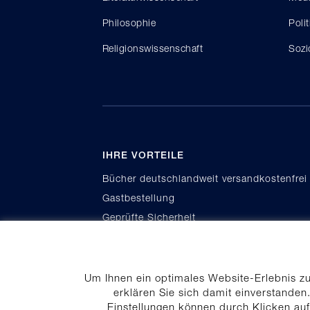
Philosophie
Poli
Religionswissenschaft
Sozi
IHRE VORTEILE
Bücher deutschlandweit versandkostenfrei
Gastbestellung
Geprüfte Sicherheit
Kauf auf Rechnung
Um Ihnen ein optimales Website-Erlebnis z
erklären Sie sich damit einverstanden.
Einstellungen können durch Klicken au