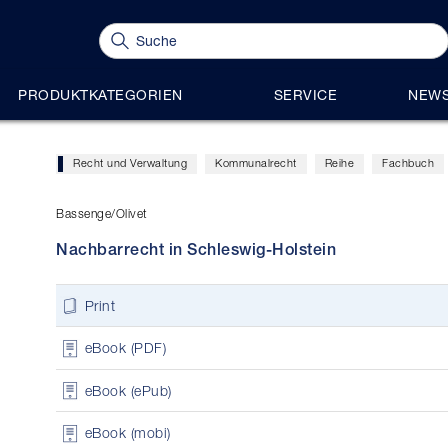
PRODUKTKATEGORIEN
SERVICE
NEWS
Recht und Verwaltung
Kommunalrecht
Reihe
Fachbuch
Bassenge/Olivet
Nachbarrecht in Schleswig-Holstein
Print
eBook (PDF)
eBook (ePub)
eBook (mobi)