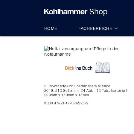
alt springen
HOME
FACHBEREICHE
2., erweiterte und überarbeitete Auflage
2019. 313 Seiten mit 24 Abb., 13 Tab., kartoniert,
238mm x 170mm x 15mm
ISBN 978-3-17-036535-3