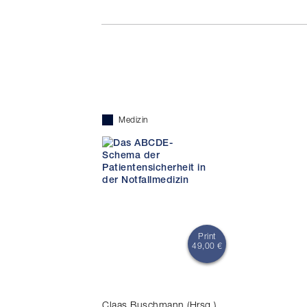
Medizin
Print
49,00 €
Claas Buschmann (Hrsg.)