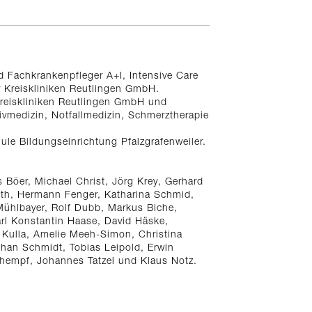
d Fachkrankenpfleger A+I, Intensive Care
r Kreiskliniken Reutlingen GmbH.
r Kreiskliniken Reutlingen GmbH und
sivmedizin, Notfallmedizin, Schmerztherapie
le Bildungseinrichtung Pfalzgrafenweiler.
s Böer, Michael Christ, Jörg Krey, Gerhard
ith, Hermann Fenger, Katharina Schmid,
Mühlbayer, Rolf Dubb, Markus Biche,
arl Konstantin Haase, David Häske,
 Kulla, Amelie Meeh-Simon, Christina
phan Schmidt, Tobias Leipold, Erwin
chempf, Johannes Tatzel und Klaus Notz.