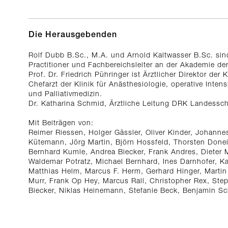
Die Herausgebenden
Rolf Dubb B.Sc., M.A. und Arnold Kaltwasser B.Sc. sin
Practitioner und Fachbereichsleiter an der Akademie de
Prof. Dr. Friedrich Pühringer ist Ärztlicher Direktor de
Chefarzt der Klinik für Anästhesiologie, operative Inten
und Palliativmedizin.
Dr. Katharina Schmid, Ärztliche Leitung DRK Landesschu
Mit Beiträgen von:
Reimer Riessen, Holger Gässler, Oliver Kinder, Johanne
Kütemann, Jörg Martin, Björn Hossfeld, Thorsten Done
Bernhard Kumle, Andrea Biecker, Frank Andres, Dieter 
Waldemar Potratz, Michael Bernhard, Ines Darnhofer, K
Matthias Helm, Marcus F. Herm, Gerhard Hinger, Martin
Murr, Frank Op Hey, Marcus Rall, Christopher Rex, Ste
Biecker, Niklas Heinemann, Stefanie Beck, Benjamin S