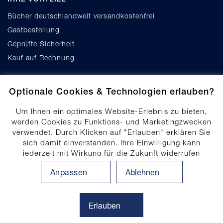
Bücher deutschlandweit versandkostenfrei
Gastbestellung
Geprüfte Sicherheit
Kauf auf Rechnung
Optionale Cookies & Technologien erlauben?
Um Ihnen ein optimales Website-Erlebnis zu bieten,
werden Cookies zu Funktions- und Marketingzwecken
verwendet. Durch Klicken auf "Erlauben" erklären Sie
Cookie-Einstellungen
sich damit einverstanden. Ihre Einwilligung kann
Datenschutz
jederzeit mit Wirkung für die Zukunft widerrufen
Produktsicherheit
werden. Ihre Einwilligungs-Einstellungen können durch
Anpassen
Ablehnen
Klicken auf "Anpassen" angepasst werden. Weitere
Erklärung zur Barrierefreiheit
Informationen finden Sie in unserem
Impressum
.
Datenschutzhinweis
Erlauben