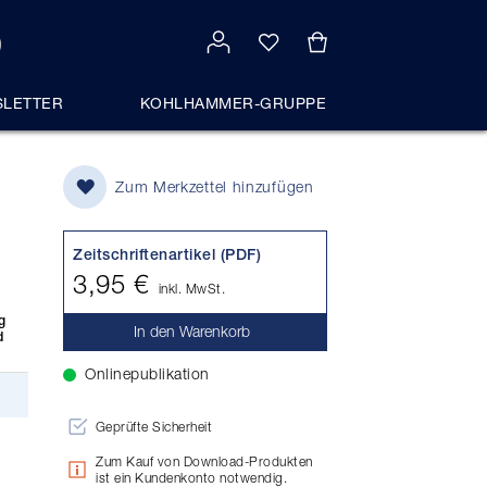
LETTER
KOHLHAMMER-GRUPPE
Zum Merkzettel hinzufügen
Zeitschriftenartikel (PDF)
3,95 €
inkl. MwSt.
g
In den Warenkorb
d
Onlinepublikation
Geprüfte Sicherheit
Zum Kauf von Download-Produkten
ist ein Kundenkonto notwendig.