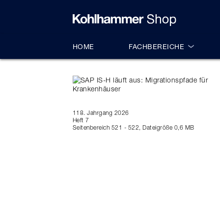
alt springen
HOME
FACHBEREICHE
118. Jahrgang 2026
Heft 7
Seitenbereich 521 - 522, Dateigröße 0,6 MB