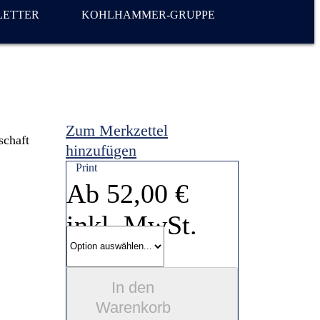
LETTER
KOHLHAMMER-GRUPPE
Zum Merkzettel
schaft
hinzufügen
Print
Ab
52,00 €
inkl. MwSt.
In den
Warenkorb