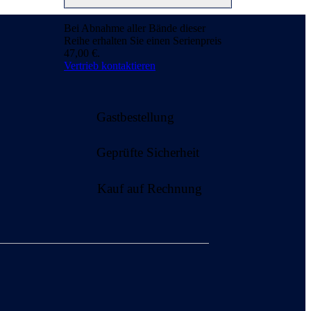
Bei Abnahme aller Bände dieser
Reihe erhalten Sie einen Serienpreis
47,00 €.
Vertrieb kontaktieren
Gastbestellung
Geprüfte Sicherheit
Kauf auf Rechnung