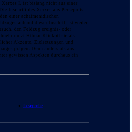
erxes I. ist bislang nicht aus einer
Die Inschrift des Xerxes aus Persepolis
aden einer achaimenidischen
zuges anhand dieser Inschrift ist weder
rsuch, den Feldzug ereignis- oder
elmehr nutzt Hilmar Klinkott sie als
glicher Akzente, Zielsetzungen und
zuges prägen. Denn anders als aus
nter gewissen Aspekten durchaus ein
Leseprobe