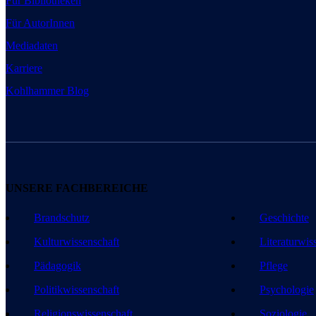
Für Bibliotheken
Für AutorInnen
Mediadaten
Karriere
Kohlhammer Blog
UNSERE FACHBEREICHE
Brandschutz
Geschichte
Kulturwissenschaft
Literaturwis
Pädagogik
Pflege
Politikwissenschaft
Psychologie
Religionswissenschaft
Soziologie