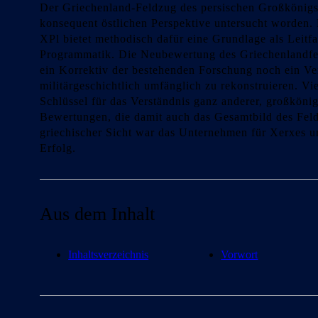
Der Griechenland-Feldzug des persischen Großkönigs X
konsequent östlichen Perspektive untersucht worden. 
XPl bietet methodisch dafür eine Grundlage als Leitf
Programmatik. Die Neubewertung des Griechenlandfeld
ein Korrektiv der bestehenden Forschung noch ein Ve
militärgeschichtlich umfänglich zu rekonstruieren. Vi
Schlüssel für das Verständnis ganz anderer, großköni
Bewertungen, die damit auch das Gesamtbild des Feld
griechischer Sicht war das Unternehmen für Xerxes u
Erfolg.
Aus dem Inhalt
Inhaltsverzeichnis
Vorwort