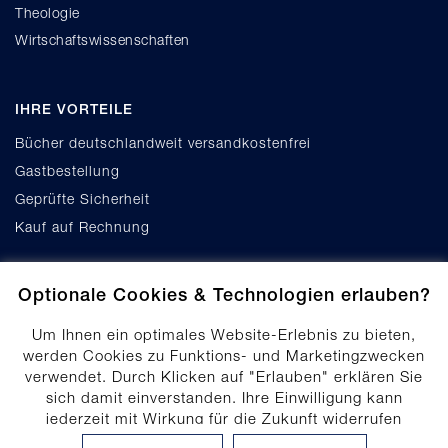
Theologie
Wirtschaftswissenschaften
IHRE VORTEILE
Bücher deutschlandweit versandkostenfrei
Gastbestellung
Geprüfte Sicherheit
Kauf auf Rechnung
Optionale Cookies & Technologien erlauben?
Um Ihnen ein optimales Website-Erlebnis zu bieten,
werden Cookies zu Funktions- und Marketingzwecken
verwendet. Durch Klicken auf "Erlauben" erklären Sie
Cookie-Einstellungen
sich damit einverstanden. Ihre Einwilligung kann
Datenschutz
jederzeit mit Wirkung für die Zukunft widerrufen
Produktsicherheit
werden. Ihre Einwilligungs-Einstellungen können durch