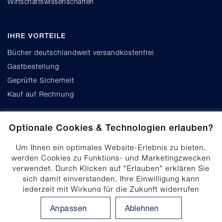
Wirtschaftswissenschaften
IHRE VORTEILE
Bücher deutschlandweit versandkostenfrei
Gastbestellung
Geprüfte Sicherheit
Kauf auf Rechnung
Optionale Cookies & Technologien erlauben?
Um Ihnen ein optimales Website-Erlebnis zu bieten,
werden Cookies zu Funktions- und Marketingzwecken
verwendet. Durch Klicken auf "Erlauben" erklären Sie
Cookie-Einstellungen
sich damit einverstanden. Ihre Einwilligung kann
Datenschutz
jederzeit mit Wirkung für die Zukunft widerrufen
Produktsicherheit
werden. Ihre Einwilligungs-Einstellungen können durch
Anpassen
Ablehnen
Klicken auf "Anpassen" angepasst werden. Weitere
Erklärung zur Barrierefreiheit
Informationen finden Sie in unserem