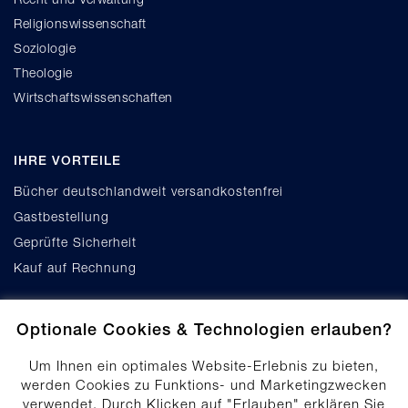
Religionswissenschaft
Soziologie
Theologie
Wirtschaftswissenschaften
IHRE VORTEILE
Bücher deutschlandweit versandkostenfrei
Gastbestellung
Geprüfte Sicherheit
Kauf auf Rechnung
Optionale Cookies & Technologien erlauben?
Um Ihnen ein optimales Website-Erlebnis zu bieten,
werden Cookies zu Funktions- und Marketingzwecken
verwendet. Durch Klicken auf "Erlauben" erklären Sie
Cookie-Einstellungen