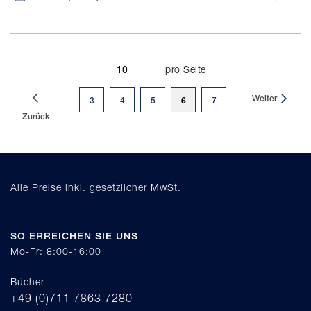
pro Seite
Seite
Weiter
Sie
Seite
Seite
Seite
6
Seite
3
4
5
7
Zurück
lesen
gerade
Seite
Alle Preise inkl. gesetzlicher MwSt.
SO ERREICHEN SIE UNS
Mo-Fr: 8:00-16:00
Bücher
+49 (0)711 7863 7280