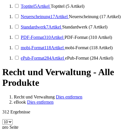
Toptitel
5
Artikel
Toptitel (5 Artikel)
Neuerscheinung
17
Artikel
Neuerscheinung (17 Artikel)
Standardwerk
7
Artikel
Standardwerk (7 Artikel)
PDF-Format
310
Artikel
PDF-Format (310 Artikel)
mobi-Format
118
Artikel
mobi-Format (118 Artikel)
ePub-Format
284
Artikel
ePub-Format (284 Artikel)
Recht und Verwaltung - Alle
Produkte
Recht und Verwaltung
Dies entfernen
eBook
Dies entfernen
312
Ergebnisse
pro Seite