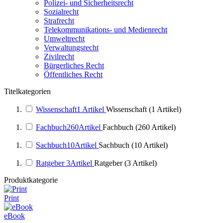
Polizei- und Sicherheitsrecht
Sozialrecht
Strafrecht
Telekommunikations- und Medienrecht
Umweltrecht
Verwaltungsrecht
Zivilrecht
Bürgerliches Recht
Öffentliches Recht
Titelkategorien
Wissenschaft
1
Artikel
Wissenschaft (1 Artikel)
Fachbuch
260
Artikel
Fachbuch (260 Artikel)
Sachbuch
10
Artikel
Sachbuch (10 Artikel)
Ratgeber
3
Artikel
Ratgeber (3 Artikel)
Produktkategorie
Print
eBook