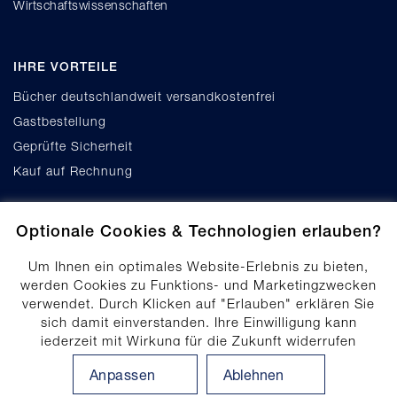
Wirtschaftswissenschaften
IHRE VORTEILE
Bücher deutschlandweit versandkostenfrei
Gastbestellung
Geprüfte Sicherheit
Kauf auf Rechnung
Optionale Cookies & Technologien erlauben?
Um Ihnen ein optimales Website-Erlebnis zu bieten,
werden Cookies zu Funktions- und Marketingzwecken
verwendet. Durch Klicken auf "Erlauben" erklären Sie
Cookie-Einstellungen
sich damit einverstanden. Ihre Einwilligung kann
Datenschutz
jederzeit mit Wirkung für die Zukunft widerrufen
Produktsicherheit
werden. Ihre Einwilligungs-Einstellungen können durch
Anpassen
Ablehnen
Klicken auf "Anpassen" angepasst werden. Weitere
Erklärung zur Barrierefreiheit
Informationen finden Sie in unserem