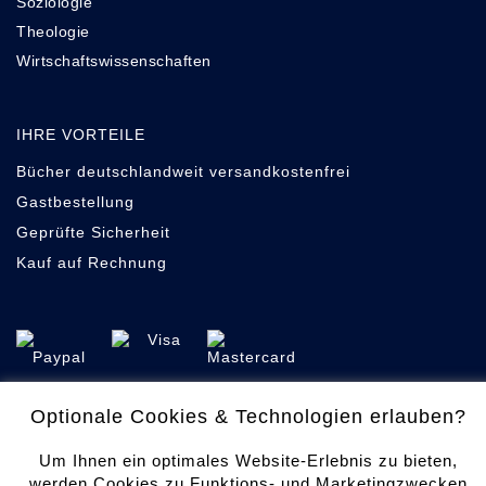
Soziologie
Theologie
Wirtschaftswissenschaften
IHRE VORTEILE
Bücher deutschlandweit versandkostenfrei
Gastbestellung
Geprüfte Sicherheit
Kauf auf Rechnung
Optionale Cookies & Technologien erlauben?
Cookie-Einstellungen
Datenschutz
Um Ihnen ein optimales Website-Erlebnis zu bieten,
werden Cookies zu Funktions- und Marketingzwecken