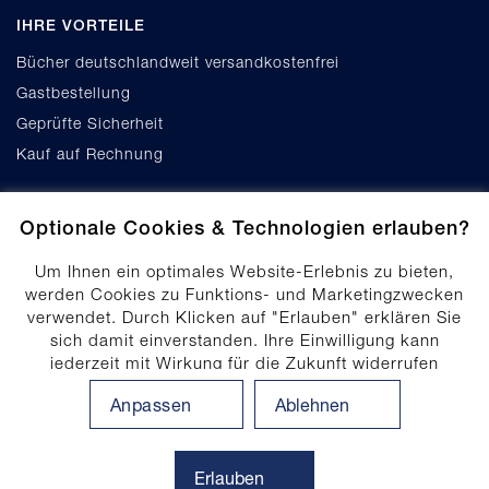
IHRE VORTEILE
Bücher deutschlandweit versandkostenfrei
Gastbestellung
Geprüfte Sicherheit
Kauf auf Rechnung
Optionale Cookies & Technologien erlauben?
Um Ihnen ein optimales Website-Erlebnis zu bieten,
werden Cookies zu Funktions- und Marketingzwecken
verwendet. Durch Klicken auf "Erlauben" erklären Sie
Cookie-Einstellungen
sich damit einverstanden. Ihre Einwilligung kann
Datenschutz
jederzeit mit Wirkung für die Zukunft widerrufen
Produktsicherheit
werden. Ihre Einwilligungs-Einstellungen können durch
Anpassen
Ablehnen
Klicken auf "Anpassen" angepasst werden. Weitere
Erklärung zur Barrierefreiheit
Informationen finden Sie in unserem
Impressum
.
Datenschutzhinweis
Erlauben