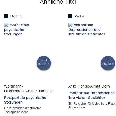
Ähnliche Titel
Medizin
Medizin
Print
Print
39,00 €
35,00 €
Wortmann-
Anke Rohde/Almut Dorn
Fleischer/Downing/Hornstein
Postpartale Depressionen
Postpartale psychische
ihre vielen Gesichter
Störungen
Ein Ratgeber für betroffene Frau
Angehörige
Ein interaktionszentrierter
Therapieleitfaden