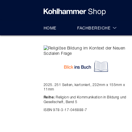
alt springen
HOME
FACHBEREICHE
2025. 251 Seiten, kartoniert, 232mm x 155mm x
11mm
Religion und Kommunikation in Bildung und
Reihe:
Gesellschaft, Band 5
ISBN 978-3-17-046888-7