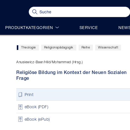
PRODUKTKATEGORIEN
SERVICE
NEWS
Theologie
Religionspädagogik
Reihe
Wissenschaft
Anusiewicz-Baer/Hild/Mohammed (Hrsg.)
Religiöse Bildung im Kontext der Neuen Sozialen
Frage
Print
eBook (PDF)
eBook (ePub)