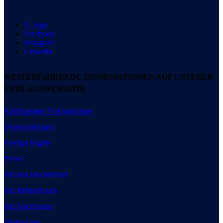
X_logo
Facebook
Instagram
Linkedin
WEITERFüHRENDE INFORMATIONEN AUF UNSERER
VERLAGSWEBSEITE
Kohlhammer Verlagsgruppe
Veranstaltungen
Foreign Rights
Presse
Für den Buchhandel
Für Bibliotheken
Für AutorInnen
Mediadaten