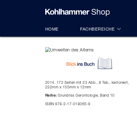
alt springen
HOME
FACHBEREICHE
2014. 172 Seiten mit 23 Abb., 8 Tab., kartoniert,
232mm x 155mm x 12mm
Grundriss Gerontologie, Band 10
Reihe:
ISBN 978-3-17-018065-9