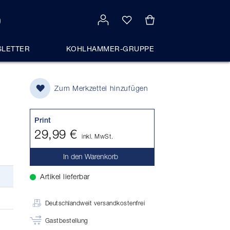
LETTER
KOHLHAMMER-GRUPPE
Zum Merkzettel hinzufügen
r
Print
29,99 €
inkl. MwSt.
In den Warenkorb
Artikel lieferbar
Deutschlandweit versandkostenfrei
Gastbestellung