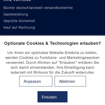
Bücher deutschlandweit versandkostenfrei
Gastbestellung
Geprüfte Sicherheit
Kauf auf Rechnung
Optionale Cookies & Technologien erlauben?
Um Ihnen ein optimales Website-Erlebnis zu bieten,
werden Cookies zu Funktions- und Marketingzwecken
verwendet. Durch Klicken auf "Erlauben" erklären Sie
Cookie-Einstellungen
sich damit einverstanden. Ihre Einwilligung kann
Datenschutz
jederzeit mit Wirkung für die Zukunft widerrufen
Produktsicherheit
werden. Ihre Einwilligungs-Einstellungen können durch
Anpassen
Ablehnen
Klicken auf "Anpassen" angepasst werden. Weitere
Erklärung zur Barrierefreiheit
Informationen finden Sie in unserem
Impressum
.
Datenschutzhinweis
Erlauben