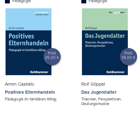
Pädagogik
Pädagogik
Print
Print
25,00 €
28,00 €
Armin Castello
Rolf Göppel
Positives Elternhandeln
Das Jugendalter
Pädagogik im familiären Alltag
Theorien, Perspektiven,
Deutungsmuster