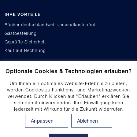
IHRE VORTEILE
Bücher deutschlandweit versandkostenfrei
Gastbestellung
Geprüfte Sicherheit
Kauf auf Rechnung
Optionale Cookies & Technologien erlauben?
Um Ihnen ein optimales Website-Erlebnis zu bieten,
werden Cookies zu Funktions- und Marketingzwecken
verwendet. Durch Klicken auf "Erlauben" erklären Sie
Cookie-Einstellungen
sich damit einverstanden. Ihre Einwilligung kann
Datenschutz
jederzeit mit Wirkung für die Zukunft widerrufen
Produktsicherheit
werden. Ihre Einwilligungs-Einstellungen können durch
Anpassen
Ablehnen
Klicken auf "Anpassen" angepasst werden. Weitere
Erklärung zur Barrierefreiheit
Informationen finden Sie in unserem
Impressum
.
Datenschutzhinweis