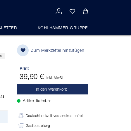
LETTER
KOHLHAMMER-GRUPPE
Zum Merkzettel hinzufügen
he
Print
39,90 €
inkl. MwSt.
In den Warenkorb
tät
Artikel lieferbar
Deutschlandweit versandkostenfrei
Gastbestellung