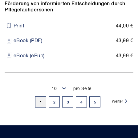
Förderung von informierten Entscheidungen durch
Pflegefachpersonen
44,00 €
Print
43,99 €
eBook (PDF)
43,99 €
eBook (ePub)
pro Seite
Seite
Weiter
Sie
1
Seite
Seite
Seite
Seite
2
3
4
5
lesen
gerade
Seite