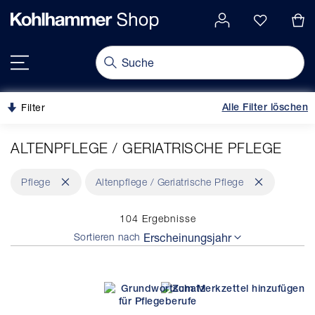
alt springen
gation springen
Navigation umschalten
Filter
Alle Filter löschen
ALTENPFLEGE / GERIATRISCHE PFLEGE
Dies
Dies
Pflege
Altenpflege / Geriatrische Pflege
entfernen
entfernen
104
Ergebnisse
Sortieren nach
Erscheinungsjahr