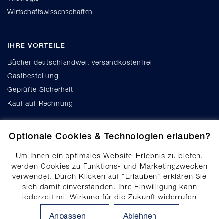
Wirtschaftswissenschaften
IHRE VORTEILE
Bücher deutschlandweit versandkostenfrei
Gastbestellung
Geprüfte Sicherheit
Kauf auf Rechnung
Optionale Cookies & Technologien erlauben?
Um Ihnen ein optimales Website-Erlebnis zu bieten,
werden Cookies zu Funktions- und Marketingzwecken
verwendet. Durch Klicken auf "Erlauben" erklären Sie
Cookie-Einstellungen
sich damit einverstanden. Ihre Einwilligung kann
Datenschutz
jederzeit mit Wirkung für die Zukunft widerrufen
Produktsicherheit
werden. Ihre Einwilligungs-Einstellungen können durch
Anpassen
Ablehnen
Klicken auf "Anpassen" angepasst werden. Weitere
Erklärung zur Barrierefreiheit