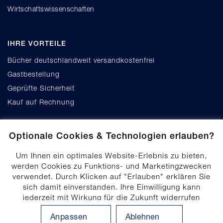
Wirtschaftswissenschaften
IHRE VORTEILE
Bücher deutschlandweit versandkostenfrei
Gastbestellung
Geprüfte Sicherheit
Kauf auf Rechnung
Optionale Cookies & Technologien erlauben?
Um Ihnen ein optimales Website-Erlebnis zu bieten,
werden Cookies zu Funktions- und Marketingzwecken
verwendet. Durch Klicken auf "Erlauben" erklären Sie
Cookie-Einstellungen
sich damit einverstanden. Ihre Einwilligung kann
Datenschutz
jederzeit mit Wirkung für die Zukunft widerrufen
Produktsicherheit
werden. Ihre Einwilligungs-Einstellungen können durch
Anpassen
Ablehnen
Klicken auf "Anpassen" angepasst werden. Weitere
Erklärung zur Barrierefreiheit