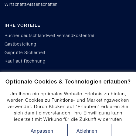
Wirtschaftswissenschaften
IHRE VORTEILE
Bücher deutschlandweit versandkostenfrei
Gastbestellung
Geprüfte Sicherheit
Kauf auf Rechnung
Optionale Cookies & Technologien erlauben?
Um Ihnen ein optimales Website-Erlebnis zu bieten,
werden Cookies zu Funktions- und Marketingzwecken
verwendet. Durch Klicken auf "Erlauben" erklären Sie
Cookie-Einstellungen
sich damit einverstanden. Ihre Einwilligung kann
Datenschutz
jederzeit mit Wirkung für die Zukunft widerrufen
Produktsicherheit
werden. Ihre Einwilligungs-Einstellungen können durch
Anpassen
Ablehnen
Klicken auf "Anpassen" angepasst werden. Weitere
Erklärung zur Barrierefreiheit