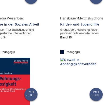
ndra Wesenberg
Hansbauer/Merchel/Schone
re in der Sozialen Arbeit
Kinder- und Jugendhilfe
sch-Tier-Beziehungen und
Grundlagen, Handlungsfelder,
rgestützte Interventionen
professionelle Anforderungen
nd 34
Band 35
Pädagogik
Pädagogik
Print
Print
29,00 €
35,00 €