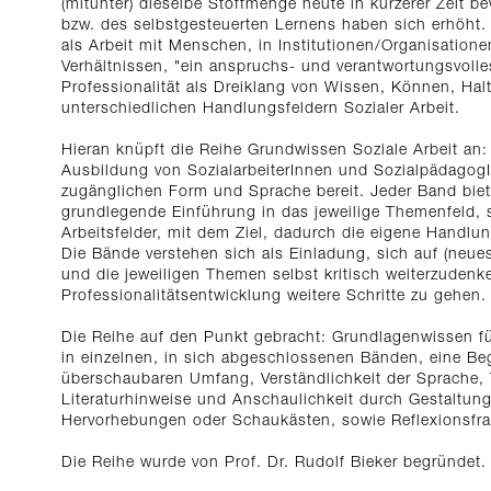
(mitunter) dieselbe Stoffmenge heute in kürzerer Zeit b
bzw. des selbstgesteuerten Lernens haben sich erhöht. 
als Arbeit mit Menschen, in Institutionen/Organisatione
Verhältnissen, "ein anspruchs- und verantwortungsvolle
Professionalität als Dreiklang von Wissen, Können, Halt
unterschiedlichen Handlungsfeldern Sozialer Arbeit.
Hieran knüpft die Reihe Grundwissen Soziale Arbeit an:
Ausbildung von SozialarbeiterInnen und SozialpädagogI
zugänglichen Form und Sprache bereit. Jeder Band biet
grundlegende Einführung in das jeweilige Themenfeld,
Arbeitsfelder, mit dem Ziel, dadurch die eigene Handl
Die Bände verstehen sich als Einladung, sich auf (neue
und die jeweiligen Themen selbst kritisch weiterzuden
Professionalitätsentwicklung weitere Schritte zu gehen.
Die Reihe auf den Punkt gebracht: Grundlagenwissen für 
in einzelnen, in sich abgeschlossenen Bänden, eine B
überschaubaren Umfang, Verständlichkeit der Sprache, 
Literaturhinweise und Anschaulichkeit durch Gestaltun
Hervorhebungen oder Schaukästen, sowie Reflexionsfr
Die Reihe wurde von Prof. Dr. Rudolf Bieker begründet.