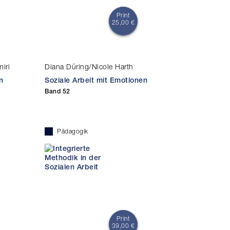
Print
25,00 €
iri
Diana Düring/Nicole Harth
n
Soziale Arbeit mit Emotionen
Band 52
Pädagogik
Print
39,00 €