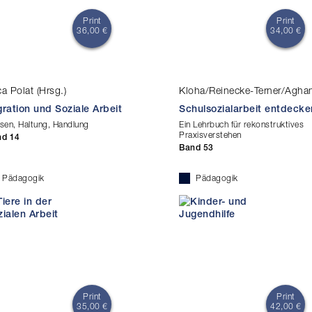
Print
Print
36,00 €
34,00 €
a Polat (Hrsg.)
Kloha/Reinecke-Terner/Agham
gration und Soziale Arbeit
Schulsozialarbeit entdecke
sen, Haltung, Handlung
Ein Lehrbuch für rekonstruktives
Praxisverstehen
nd 14
Band 53
Pädagogik
Pädagogik
Print
Print
35,00 €
42,00 €