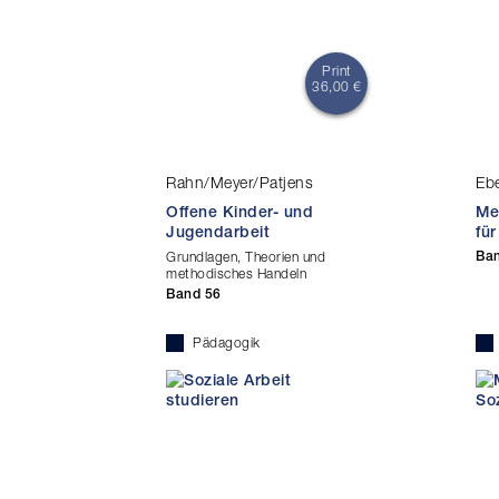
Print
36,00 €
Rahn/Meyer/Patjens
Eb
Offene Kinder- und
Me
Jugendarbeit
für
Grundlagen, Theorien und
Ba
methodisches Handeln
Band 56
Pädagogik