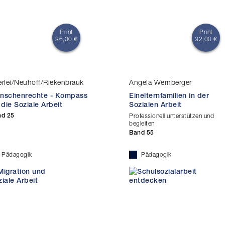
Print
Print
36,00 €
32,00 €
erlei/Neuhoff/Riekenbrauk
Angela Wernberger
nschenrechte - Kompass
Einelternfamilien in der
 die Soziale Arbeit
Sozialen Arbeit
nd 25
Professionell unterstützen und
begleiten
Band 55
Pädagogik
Pädagogik