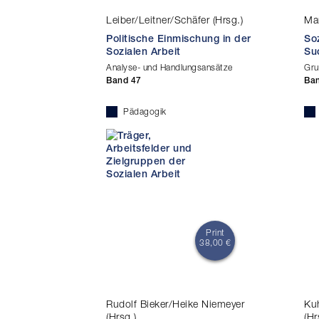
Leiber/Leitner/Schäfer (Hrsg.)
Ma
Politische Einmischung in der
Soz
Sozialen Arbeit
Su
Analyse- und Handlungsansätze
Gru
Band 47
Ba
Pädagogik
Print
38,00 €
Rudolf Bieker/Heike Niemeyer
Ku
(Hrsg.)
(Hr