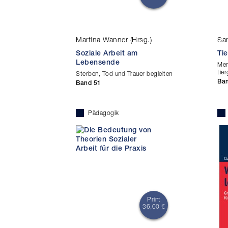
Martina Wanner (Hrsg.)
Sa
Soziale Arbeit am
Tie
Lebensende
Men
tie
Sterben, Tod und Trauer begleiten
Ba
Band 51
Pädagogik
Print
36,00 €