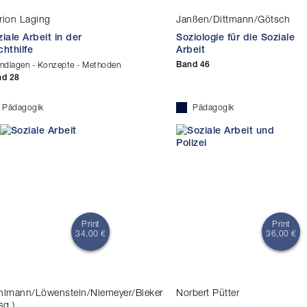
rion Laging
Janßen/Dittmann/Götsch
iale Arbeit in der
Soziologie für die Soziale
chthilfe
Arbeit
ndlagen - Konzepte - Methoden
Band 46
nd 28
Pädagogik
Pädagogik
Print
Print
34,00 €
36,00 €
hlmann/Löwenstein/Niemeyer/Bieker
Norbert Pütter
sg.)