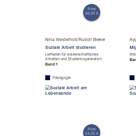
Print
36,00 €
Nina Westerholt/Rudolf Bieker
Ayç
Soziale Arbeit studieren
Mi
Leitfaden für wissenschaftliches
Wis
Arbeiten und Studienorganisation
Ba
Band 1
Pädagogik
Print
34,00 €