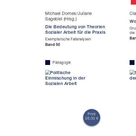
Michael Domes/Juliane
Cla
Sagebiel (Hrsg.)
Wo
Die Bedeutung von Theorien
Gru
Sozialer Arbeit für die Praxis
die
Ba
Exemplarische Fallanalysen
Band 50
Pädagogik
Print
36,00 €