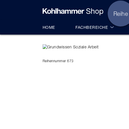
alt springen
HOME
FACHBEREICHE
Reihennummer 673