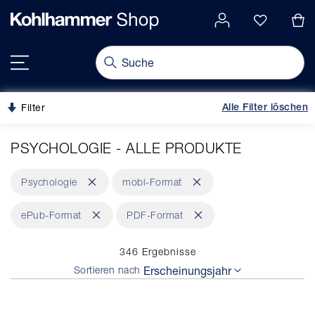
alt springen
gation springen
Navigation umschalten
Filter
Alle Filter löschen
PSYCHOLOGIE - ALLE PRODUKTE
Dies
Dies
Psychologie
mobi-Format
entfernen
entfernen
Dies
Dies
ePub-Format
PDF-Format
entfernen
entfernen
346
Ergebnisse
Sortieren nach
Erscheinungsjahr