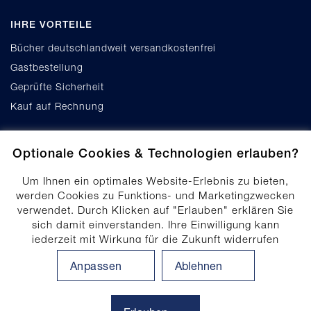
IHRE VORTEILE
Bücher deutschlandweit versandkostenfrei
Gastbestellung
Geprüfte Sicherheit
Kauf auf Rechnung
Optionale Cookies & Technologien erlauben?
Um Ihnen ein optimales Website-Erlebnis zu bieten,
werden Cookies zu Funktions- und Marketingzwecken
verwendet. Durch Klicken auf "Erlauben" erklären Sie
Cookie-Einstellungen
sich damit einverstanden. Ihre Einwilligung kann
Datenschutz
jederzeit mit Wirkung für die Zukunft widerrufen
Produktsicherheit
werden. Ihre Einwilligungs-Einstellungen können durch
Anpassen
Ablehnen
Klicken auf "Anpassen" angepasst werden. Weitere
Erklärung zur Barrierefreiheit
Informationen finden Sie in unserem
Impressum
.
Datenschutzhinweis