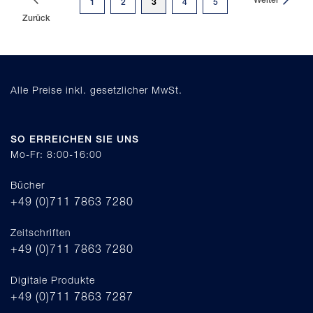
Weiter
Sie
Seite
Seite
3
Seite
Seite
1
2
4
5
Zurück
lesen
gerade
Seite
Alle Preise inkl. gesetzlicher MwSt.
SO ERREICHEN SIE UNS
Mo-Fr: 8:00-16:00
Bücher
+49 (0)711 7863 7280
Zeitschriften
+49 (0)711 7863 7280
Digitale Produkte
+49 (0)711 7863 7287