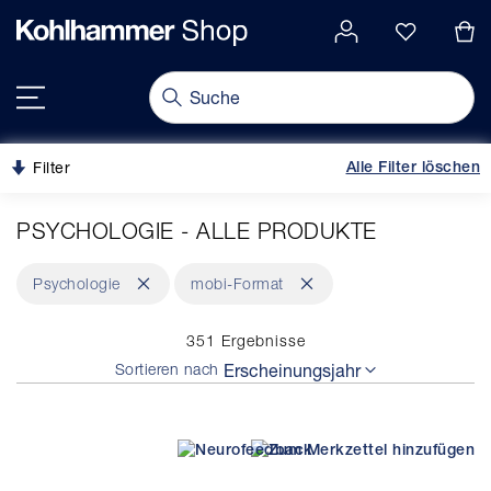
alt springen
gation springen
Navigation umschalten
Filter
Alle Filter löschen
PSYCHOLOGIE - ALLE PRODUKTE
Dies
Dies
Psychologie
mobi-Format
entfernen
entfernen
351
Ergebnisse
Sortieren nach
Erscheinungsjahr