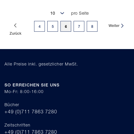
pro Seite
Seite
Weiter
Sie
Seite
Seite
6
Seite
Seite
4
5
7
8
Zurück
lesen
gerade
Seite
Alle Preise inkl. gesetzlicher MwSt.
SO ERREICHEN SIE UNS
Mo-Fr: 8:00-16:00
Bücher
+49 (0)711 7863 7280
Zeitschriften
+49 (0)711 7863 7280